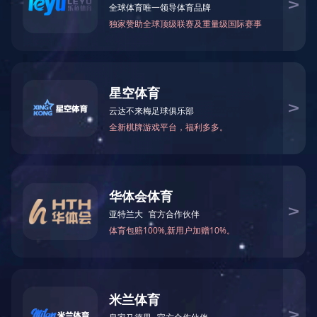
联系电话：
025-8580
0603
通讯地址：南京经济技术开发区新港大道
100
号
联系人：南京开发区行政审批局
听证告知：依据《中华人民共和国行政许可法》，自
价文件批复决定要求
建设项目主要环境影响及防治或减轻的对策和措施情
环评机
项目名称
建设地点
建设单位
建设项目概况
构
建设内容：在金陵
地上，拟建设柴油
蜡联合装置，联合
柴油加氢单元、
4