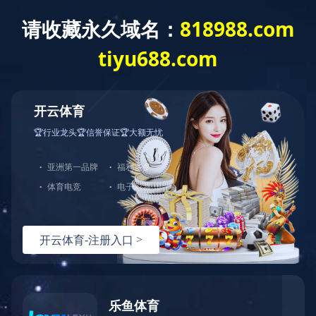
欢迎访问mk体育网站
mk体育直播
机构信息
政府信息公开
互动
华体会在线官网
|
米兰网站
|
九州网页版登录入口
|
星空网页版·官方站
|
乐竞官网
|
星
空网页版登录入口
|
星空在线注册(中国)官方网站-注册登录
|
乐鱼官网
|
开云官方端网
站登录入口
|
当前位置：
mk体育
>
通知公告
拟对建设项目环境影响评价文件
责任编辑：mk体育 发布时间：202
我局拟对以下建设项目环境影响评价文件作出审批意
20
24
年
9
月
25
日－
2024
年
9
月
30
日（
5
个工作日）。