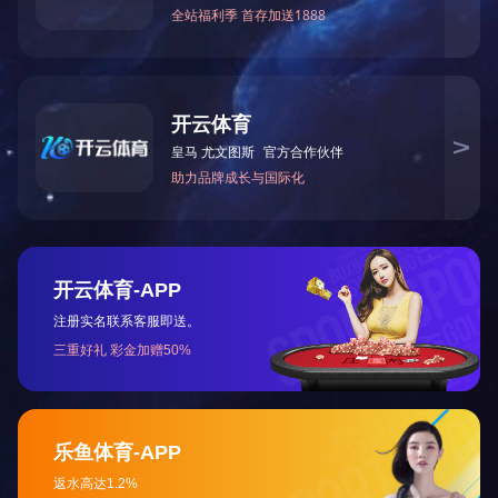
【打印此页】
【关闭窗口】
网站地
主办单位：mk体
苏ICP备05004952号-7
网站标识码
您是本