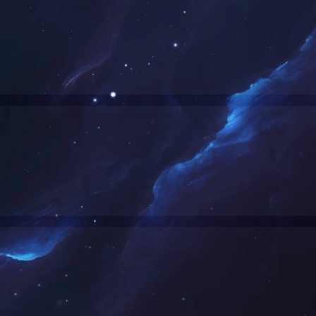
便民服务
网站地图
联系我们