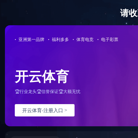
欢迎访问mk体育网站
mk体育直播
机构信息
华体会在线官网
|
米兰网站
|
九州网页版登录入口
|
星空网页版·官方站
|
乐竞官网
|
星
便民服务
审批服务
便民服务