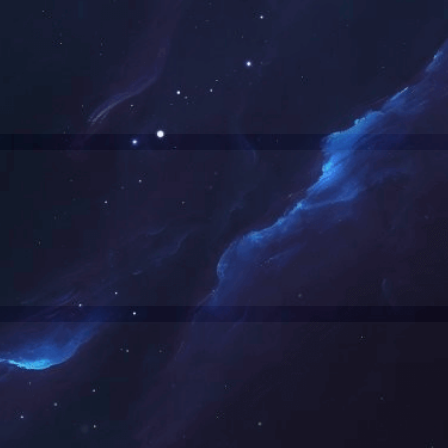
网站地图
联系我们
主办单位：mk体育 支持单位：南京市城市数字治理中心
苏ICP备05004952号-7
网站标识码：3201000011
苏公网安备 32011302320549号
您是本站第
显示网站总访问量
位访客
空网页版登录入口
|
星空在线注册(中国)官方网站-注册登录
|
乐鱼官网
|
开云官方端网站
空网页版登录入口
|
星空在线注册(中国)官方网站-注册登录
|
乐鱼官网
|
开云官方端网站