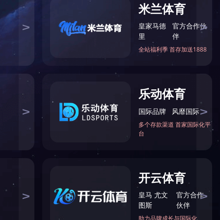
登录入口
|
登录入口
|