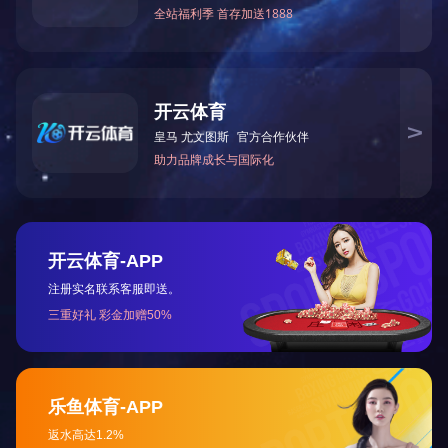
区级联系方式：
联系电话：（
025
）
85775022
电子邮箱：
2216508755@qq.com
通讯地址：兴智路
6
号人力资源服务产业园
301
室
【打印此页】
【关闭窗口】