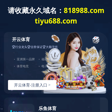
欢迎访问mk体育网站
mk体育直播
机构信息
政府信息公开
互动
华体会在线官网
|
米兰网站
|
九州网页版登录入口
|
星空网页版·官方站
|
乐竞官网
|
星
空网页版登录入口
|
星空在线注册(中国)官方网站-注册登录
|
乐鱼官网
|
开云官方端网
站登录入口
|
当前位置：
mk体育
>
通知公告
关于开展2025年度江
责任编辑：mk体育 发布时间：202
区内各企业：
为深入贯彻落实党的二十大和二十届二中、三中全会